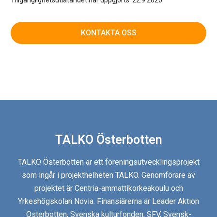
KONTAKTA OSS
TALKO Österbotten
TALKO Österbotten är ett föreningsutvecklingsprojekt
som ingår i projekthelheten TALKO. Genomförare av
projektet är Centria-ammattikorkeakoulu och
Yrkeshögskolan Novia. Finansiärerna är Leader Aktion
Österbotten, Svenska kulturfonden, SFV, Svensk-